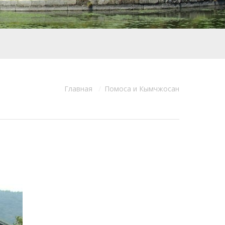
Главная
Помоса и Кымчжосан
ь: