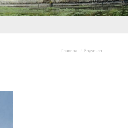
Главная
Ёндунсан