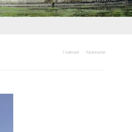
Главная
Кваннали