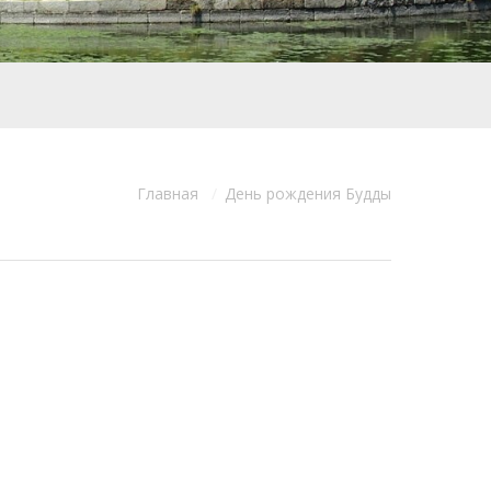
Главная
День рождения Будды
сь: