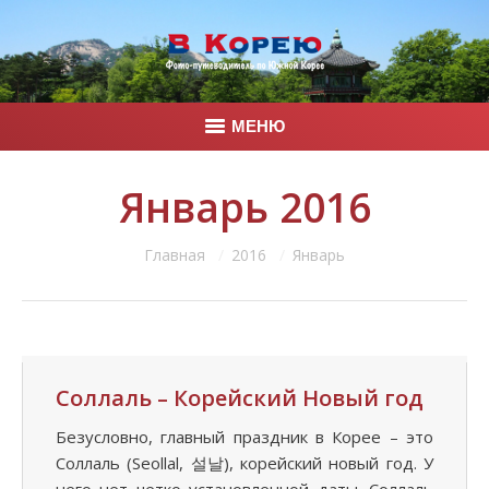
МЕНЮ
Главная
Январь 2016
Корея
Вы здесь:
Главная
2016
Январь
Фото
Контакты
Соллаль – Корейский Новый год
Безусловно, главный праздник в Корее – это
Соллаль (Seollal, 설날), корейский новый год. У