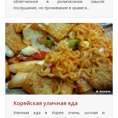
облегченное в религиозном смысле
послушание, но проживание в храме в…
Корейская уличная еда
Уличная еда в Корее очень сытная и