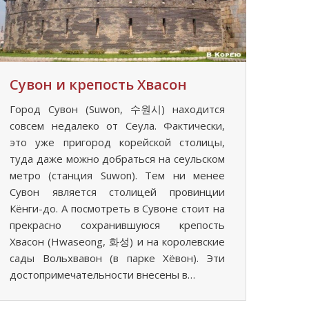
Сувон и крепость Хвасон
Город Сувон (Suwon, 수원시) находится
совсем недалеко от Сеула. Фактически,
это уже пригород корейской столицы,
туда даже можно добраться на сеульском
метро (станция Suwon). Тем ни менее
Сувон является столицей провинции
Кёнги-до. А посмотреть в Сувоне стоит на
прекрасно сохранившуюся крепость
Хвасон (Hwaseong, 화성) и на королевские
сады Вольхвавон (в парке Хёвон). Эти
достопримечательности внесены в…