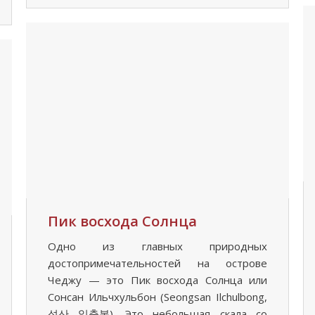
Пик восхода Солнца
Одно из главных природных
достопримечательностей на острове
Чеджу — это Пик восхода Солнца или
Сонсан Ильчхульбон (Seongsan Ilchulbong,
성산 일출봉). Это небольшая скала со