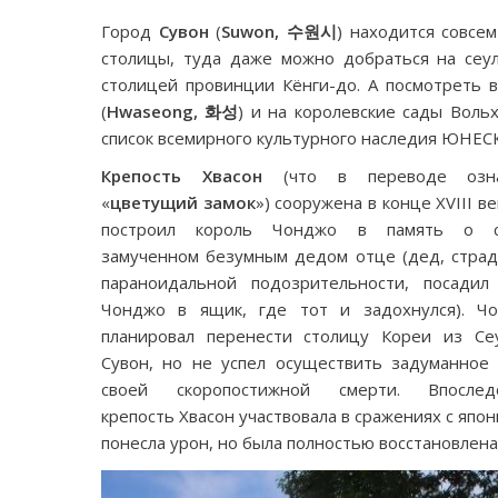
Город
Сувон
(
Suwon,
수원시
) находится совсе
столицы, туда даже можно добраться на сеу
столицей провинции Кёнги-до. А посмотреть 
(
Hwaseong,
화성
) и на королевские сады Воль
список всемирного культурного наследия ЮНЕС
Крепость Хвасон
(что в переводе озна
«
цветущий замок
») сооружена в конце XVIII ве
построил король Чонджо в память о с
замученном безумным дедом отце (дед, страд
параноидальной подозрительности, посадил
Чонджо в ящик, где тот и задохнулся). Ч
планировал перенести столицу Кореи из Се
Сувон, но не успел осуществить задуманное 
своей скоропостижной смерти. Впослед
крепость Хвасон участвовала в сражениях с япо
понесла урон, но была полностью восстановлена