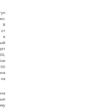
гун
жо.
. В
 от
о в
ный
дят
00,
бои
:00
она
 на
она
рые
ому