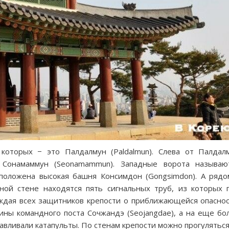
которых − это Палдалмун (Paldalmun). Слева от Палдал
 Сонамаммун (Seonamammun). Западные ворота называю
положена высокая башня Консимдон (Gongsimdon). А рядо
ной стене находятся пять сигнальных труб, из которых 
ждая всех защитников крепости о приближающейся опаснос
ны командного поста Сочжандэ (Seojangdae), а на еще бо
авливали катапульты. По стенам крепости можно прогуляться