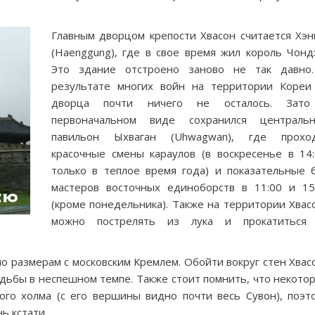
Главным дворцом крепости Хвасон считается Хэн
(Haenggung), где в свое время жил король Чонд
Это здание отстроено заново не так давно
результате многих войн на территории Кореи
дворца почти ничего не осталось. Зат
первоначальном виде сохранился централь
павильон Ыхваган (Uhwagwan), где прохо
красочные смены караулов (в воскресенье в 14:
только в теплое время года) и показательные 
мастеров восточных единоборств в 11:00 и 15
(кроме понедельника). Также на территории Хвас
можно пострелять из лука и прокатиться
по размерам с московским Кремлем. Обойти вокруг стен Хвас
одьбы в неспешном темпе. Также стоит помнить, что некото
ого холма (с его вершины видно почти весь Сувон), поэт
ь кстати.