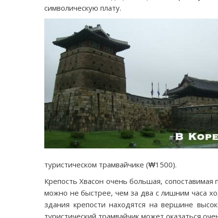
символическую плату.
туристическом трамвайчике (₩1500).
Крепость Хвасон очень большая, сопоставимая 
можно не быстрее, чем за два с лишним часа х
здания крепости находятся на вершине высок
туристический трамвайчик может оказаться очен