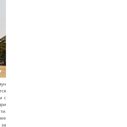
мун
тся
м с
при
ти.
лее
 за