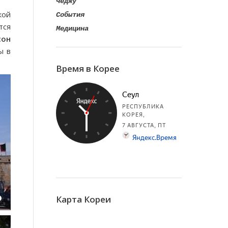
Чеджу
кой
События
тся
Медицина
сон
ы в
Время в Корее
Карта Кореи