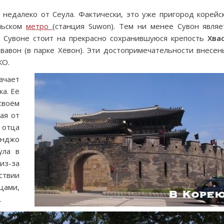
м недалеко от Сеула. Фактически, это уже пригород корейс
льском
метро
(станция Suwon). Тем ни менее Сувон являе
в Сувоне стоит на прекрасно сохранившуюся крепость
Хва
хвавон (в парке Хёвон). Эти достопримечательности внесен
КО.
чает
ка. Её
воём
ая от
 отца
онджо
ула в
из-за
ствии
нцами,
.