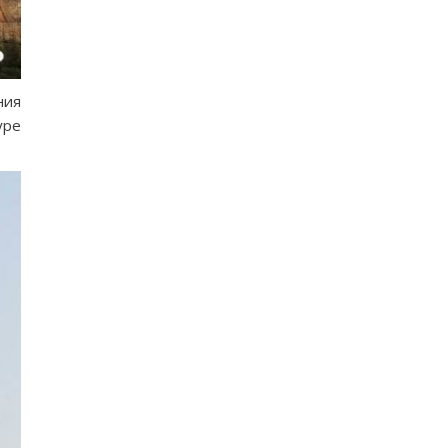
ния
уре