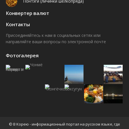
Понтэги (личинки шелкопряда)
Конвертер валют
Контакты
Присоединяйтесь к нам в социальных сетях или
направляйте ваши вопросы по электронной почте
Find us on:
Facebook
VK
Фотогалерея
© В Корею - информационный портал на русском языке, где