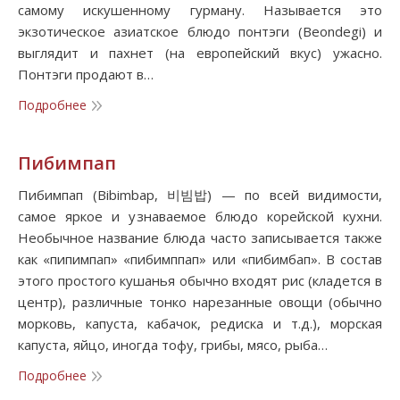
самому искушенному гурману. Называется это
экзотическое азиатское блюдо понтэги (Beondegi) и
выглядит и пахнет (на европейский вкус) ужасно.
Понтэги продают в…
Подробнее
Пибимпап
Пибимпап (Bibimbap, 비빔밥) — по всей видимости,
самое яркое и узнаваемое блюдо корейской кухни.
Необычное название блюда часто записывается также
как «пипимпап» «пибимппап» или «пибимбап». В состав
этого простого кушанья обычно входят рис (кладется в
центр), различные тонко нарезанные овощи (обычно
морковь, капуста, кабачок, редиска и т.д.), морская
капуста, яйцо, иногда тофу, грибы, мясо, рыба…
Подробнее