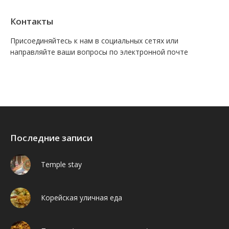
Контакты
Присоединяйтесь к нам в социальных сетях или
направляйте ваши вопросы по электронной почте
Find us on:
Facebook
VK
Последние записи
Temple stay
Корейская уличная еда