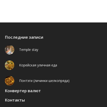
Find us on:
Facebook
VK
Последние записи
Temple stay
Корейская уличная еда
Понтэги (личинки шелкопряда)
Конвертер валют
Контакты