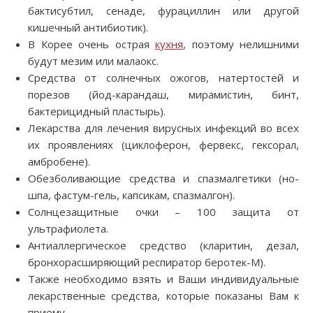
бактисубтил, сенаде, фурациллин или другой
кишечный антибиотик).
В Корее очень острая
кухня
, поэтому нелишними
будут мезим или малаокс.
Средства от солнечных ожогов, натертостей и
порезов (йод-карандаш, мирамистин, бинт,
бактерицидный пластырь).
Лекарства для лечения вирусных инфекций во всех
их проявлениях (циклоферон, фервекс, гексорал,
амбробене).
Обезболивающие средства и спазмалгетики (но-
шпа, фастум-гель, капсикам, спазмалгон).
Солнцезащитные очки – 100 защита от
ультрафиолета.
Антиаллергическое средство (кларитин, дезал,
бронхорасширяющий респиратор беротек-М).
Также необходимо взять и Ваши индивидуальные
лекарственные средства, которые показаны Вам к
приему.