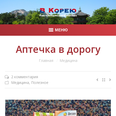
МЕНЮ
Главная
Аптечка в дорогу
Корея
Вы здесь:
Главная
Медицина
Фото
2 комментария
Контакты
Медицина
,
Полезное