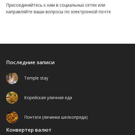
Присоединяйтесь к нам в социальных сетях или
направляйте ваши вопросы по электронной почте
Find us on:
Facebook
VK
Последние записи
Temple stay
Корейская уличная еда
Понтэги (личинки шелкопряда)
Конвертер валют