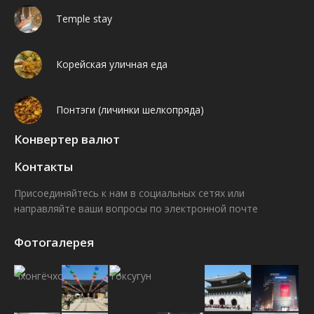
Temple stay
Корейская уличная еда
Понтэги (личинки шелкопряда)
Конвертер валют
Контакты
Присоединяйтесь к нам в социальных сетях или
направляйте ваши вопросы по электронной почте
Find us on:
Facebook
VK
Фотогалерея