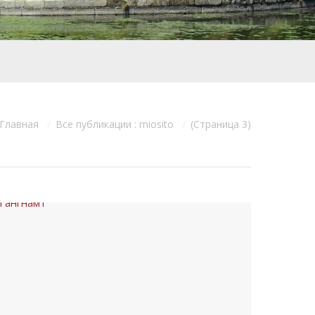
Главная
Все публикации : miosito
(Страница 3)