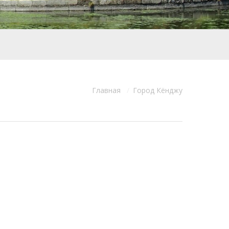
Главная
Город Кёнджу
Вы здесь: