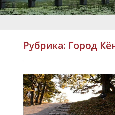
Рубрика:
Город Кё