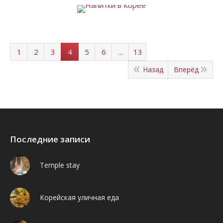
1
2
3
4
5
6
…
13
Назад
Вперёд
Последние записи
Temple stay
Корейская уличная еда