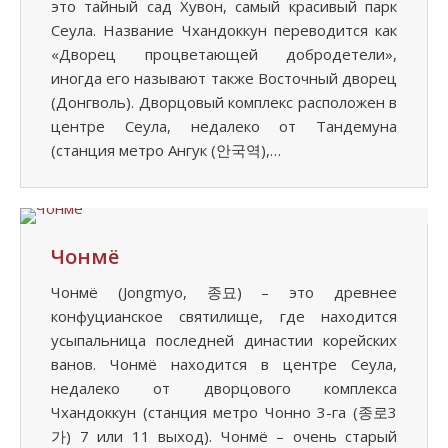
это тайный сад Хувон, самый красивый парк
Сеула. Название Чхандоккун переводится как
«Дворец процветающей добродетели»,
иногда его называют также Восточный дворец
(Донгволь). Дворцовый комплекс расположен в
центре Сеула, недалеко от Тандемуна
(станция метро Ангук (안국역),…
Чонмё
Чонмё (Jongmyo, 종묘) – это древнее
конфуцианское святилище, где находится
усыпальница последней династии корейских
ванов. Чонмё находится в центре Сеула,
недалеко от дворцового комплекса
Чхандоккун (станция метро Чонно 3-га (종로3
가) 7 или 11 выход). Чонмё – очень старый