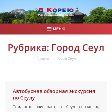
МЕНЮ
Главная
Рубрика:
Город Сеул
Корея
Вы здесь:
Главная
Город Сеул
Фото
Контакты
Автобусная обзорная экскурсия
по Сеулу
Тем, кто приезжает в Сеул ненадолго,