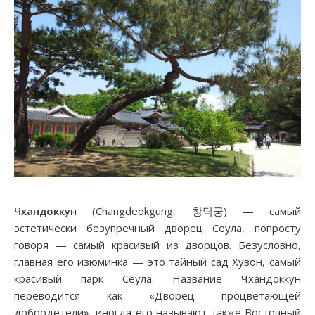
Чхандоккун
(Changdeokgung, 창덕궁) — самый
эстетически безупречный дворец Сеула, попросту
говоря — самый красивый из дворцов. Безусловно,
главная его изюминка — это тайный сад Хувон, самый
красивый парк Сеула. Название Чхандоккун
переводится как «Дворец процветающей
добродетели», иногда его называют также Восточный