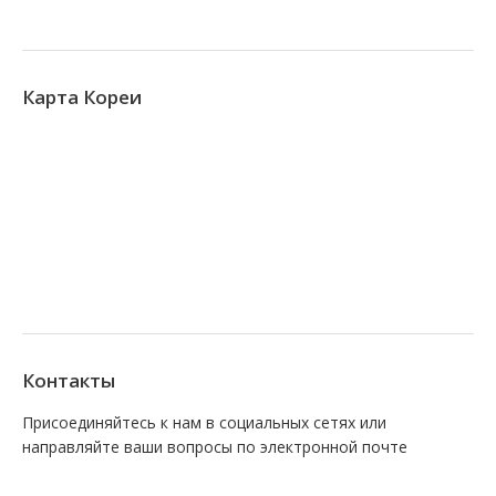
Карта Кореи
Контакты
Присоединяйтесь к нам в социальных сетях или
направляйте ваши вопросы по электронной почте
Find us on:
Facebook
VK