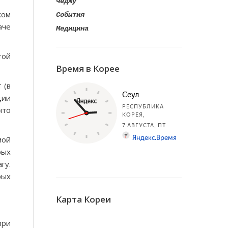
Чеджу
ком
События
аче
Медицина
той
Время в Корее
 (в
ции
что
мой
рых
гу.
рых
Карта Кореи
при