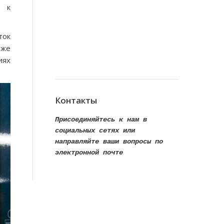
т к
ток
 же
иях
Контакты
Присоединяйтесь к нам в
социальных сетях или
направляйте ваши вопросы по
электронной почте
Find us on:
Facebook
VK