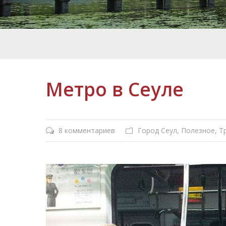
Метро в Сеуле
8 комментариев
Город Сеул
,
Полезное
,
Т