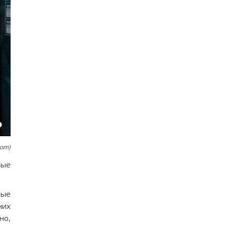
com)
ные
ные
них
но,