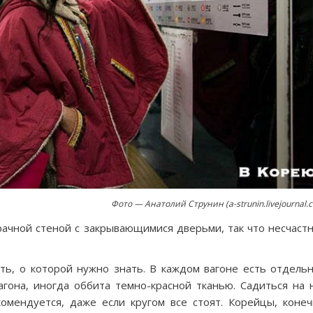
Фото — Анатолий Струнин (a-strunin.livejournal.
рачной стеной с закрывающимися дверьми, так что несчаст
ть, о которой нужно знать. В каждом вагоне есть отдель
гона, иногда оббита темно-красной тканью. Садиться на 
омендуется, даже если кругом все стоят. Корейцы, конеч