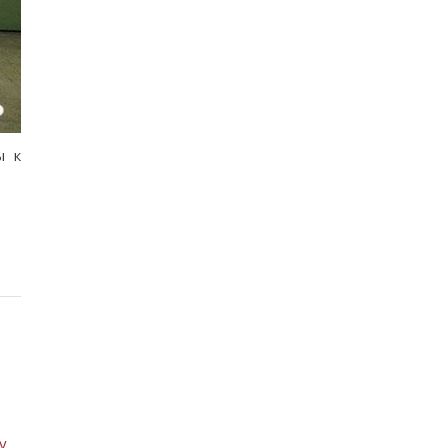
ы к
у