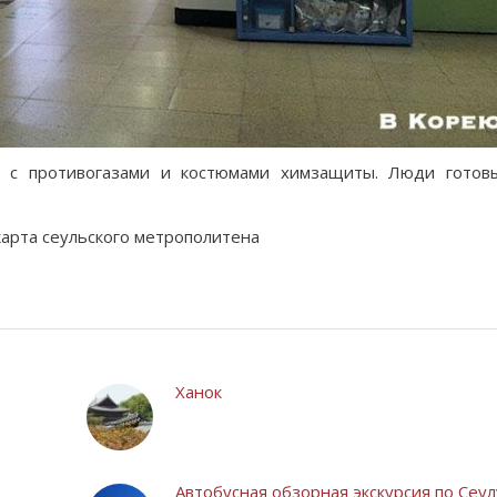
 с противогазами и костюмами химзащиты. Люди готов
арта сеульского метрополитена
Ханок
Автобусная обзорная экскурсия по Сеул