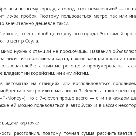
росаны по всему городу, а город этот немаленький — пеш
ит из-за пробок. Поэтому пользоваться метро так или ин
то значительно дешевле такси.
нчхоне, то есть вообще из другого города. Это самый прос
он в центр Сеула.
 мимо нужных станций не проскочишь. Названия объявляют
она висит интерактивная карта, показывающая к какой стан
 пользователей станции метро еще и пронумерованы, так 
е владеют ни корейским, ни английским.
 автоматах на станциях или воспользоваться пополняе
иобрести в метро или в магазинах 7-eleven, а также некото
 «T-Money»), но с 7-eleven проще всего — они на каждом ша
кже ей можно пользоваться в автобусах и в кассах некото
 выдачи карточки.
ости расстояния, поэтому точная сумма рассчитывается 