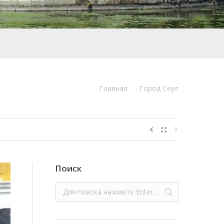
Главная
Город Сеул
:
Поиск