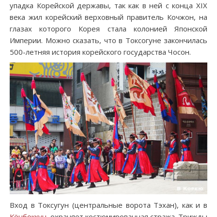
упадка Корейской державы, так как в ней с конца XIX
века жил корейский верховный правитель Кочжон, на
глазах которого Корея стала колонией Японской
Империи. Можно сказать, что в Токсогуне закончилась
500-летняя история корейского государства Чосон.
Вход в Токсугун (центральные ворота Тэхан), как и в
Кёнбоккун
, охраняет костюмированная стража. Трижды