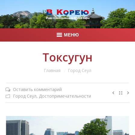
МЕНЮ
Главная
Токсугун
Корея
Вы здесь:
Главная
Город Сеул
Фото
Оставить комментарий
Контакты
Город Сеул
,
Достопримечательности