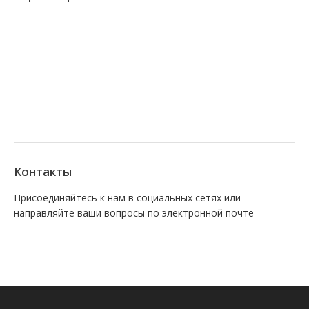
Контакты
Присоединяйтесь к нам в социальных сетях или
направляйте ваши вопросы по электронной почте
Find us on:
Facebook
VK