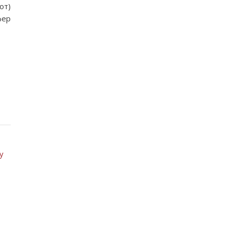
от)
фер
у