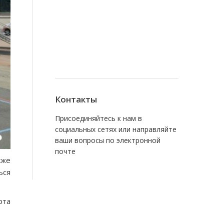
Контакты
Присоединяйтесь к нам в
социальных сетях или направляйте
ваши вопросы по электронной
почте
кже
Find us on:
Facebook
VK
ься
рта