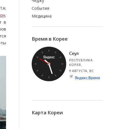
Чеджу
TA:
События
хон
.
Медицина
т в
ров
тся
Время в Корее
рты
Карта Кореи