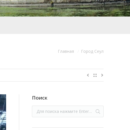
Главная
Город Сеул
десь:
Поиск