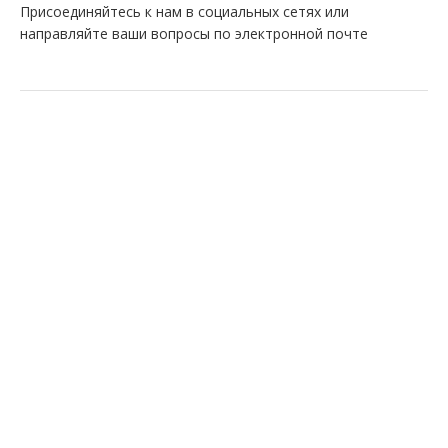
Присоединяйтесь к нам в социальных сетях или
направляйте ваши вопросы по электронной почте
Find us on:
Facebook
VK