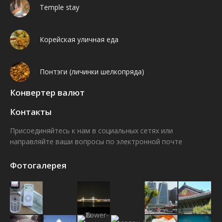
Temple stay
Корейская уличная еда
Понтэги (личинки шелкопряда)
Конвертер валют
Контакты
Присоединяйтесь к нам в социальных сетях или
направляйте ваши вопросы по электронной почте
Find us on:
Facebook
VK
Фотогалерея