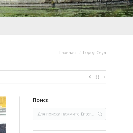
Главная
Город Сеул
:
Поиск