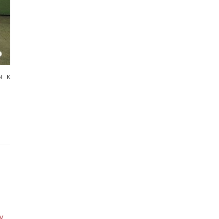
ы к
у