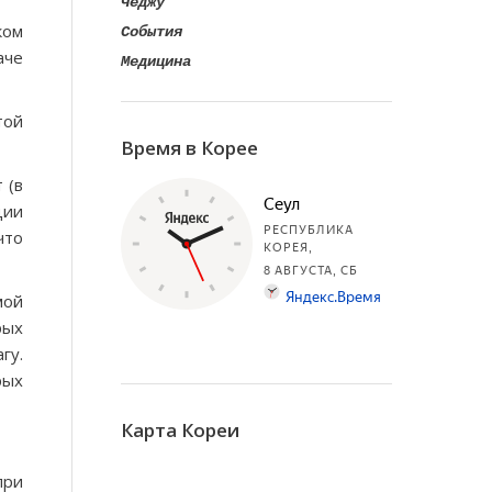
Чеджу
ком
События
аче
Медицина
той
Время в Корее
 (в
ции
что
мой
рых
гу.
рых
Карта Кореи
при