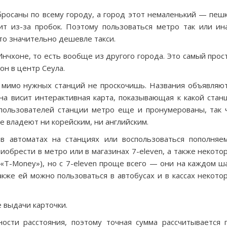
росаны по всему городу, а город этот немаленький — пеш
ит из-за пробок. Поэтому пользоваться метро так или ин
то значительно дешевле такси.
нчхоне, то есть вообще из другого города. Это самый прос
он в центр Сеула.
 мимо нужных станций не проскочишь. Названия объявляют
она висит интерактивная карта, показывающая к какой стан
 пользователей станции метро еще и пронумерованы, так 
е владеют ни корейским, ни английским.
 автоматах на станциях или воспользоваться пополняе
иобрести в метро или в магазинах 7-eleven, а также некото
 «T-Money»), но с 7-eleven проще всего — они на каждом ша
кже ей можно пользоваться в автобусах и в кассах некото
 выдачи карточки.
ости расстояния, поэтому точная сумма рассчитывается 