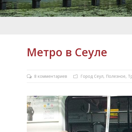
Метро в Сеуле
8 комментариев
Город Сеул
,
Полезное
,
Т