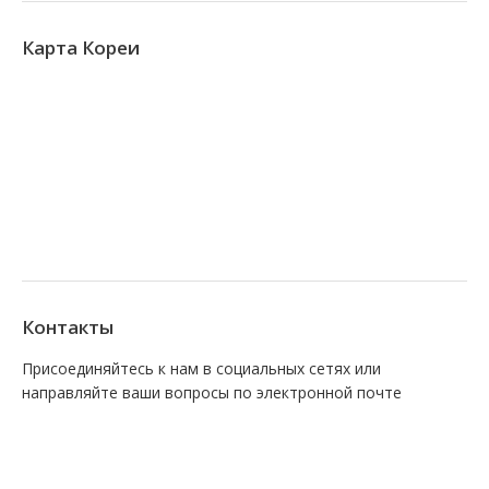
Карта Кореи
Контакты
Присоединяйтесь к нам в социальных сетях или
направляйте ваши вопросы по электронной почте
Find us on:
Facebook
VK