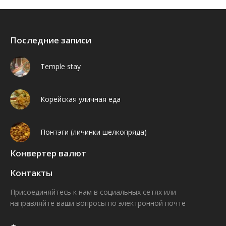
Последние записи
Temple stay
Корейская уличная еда
Понтэги (личинки шелкопряда)
Конвертер валют
Контакты
Присоединяйтесь к нам в социальных сетях или
направляйте ваши вопросы по электронной почте
Find us on:
Facebook
VK