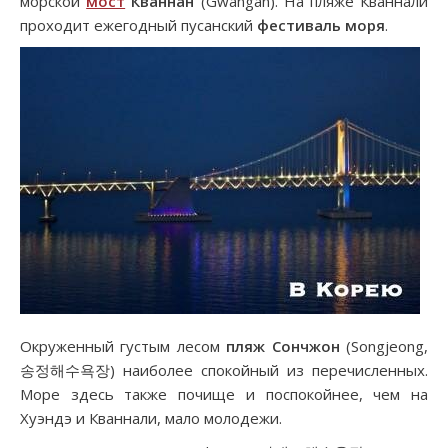
морской
мост
Кваннан
(Gwangan). На пляже Кваннали
проходит ежегодный пусанский
фестиваль моря
.
Окруженный густым лесом
пляж Сончжон
(Songjeong,
송정해수욕장) наиболее спокойный из перечисленных.
Море здесь также почище и поспокойнее, чем на
Хуэндэ и Кваннали, мало молодежи.