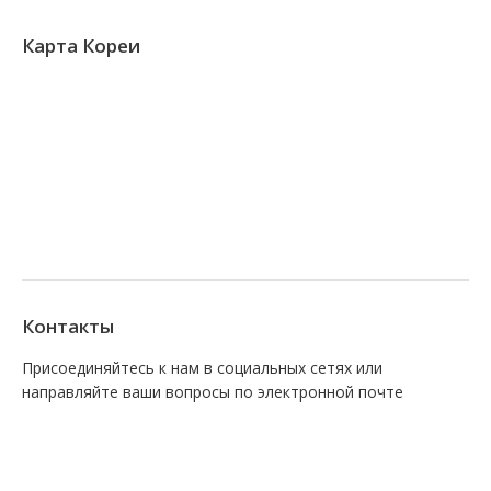
Карта Кореи
Контакты
Присоединяйтесь к нам в социальных сетях или
направляйте ваши вопросы по электронной почте
Find us on:
Facebook
VK