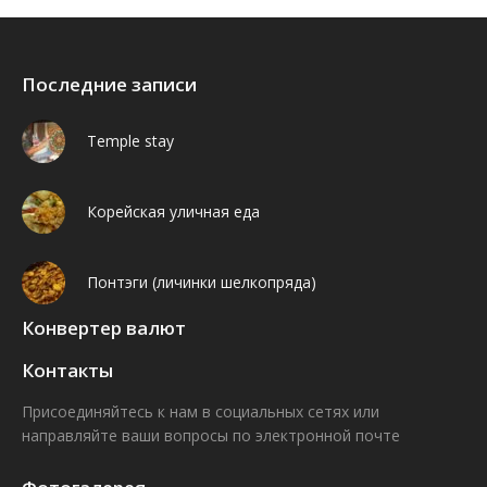
Последние записи
Temple stay
Корейская уличная еда
Понтэги (личинки шелкопряда)
Конвертер валют
Контакты
Присоединяйтесь к нам в социальных сетях или
направляйте ваши вопросы по электронной почте
Find us on:
Facebook
VK