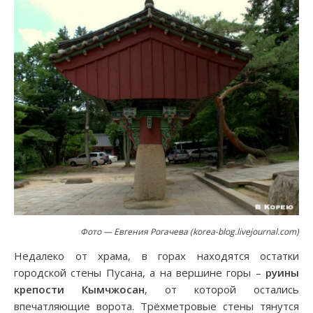
Фото — Евгения Рогачева (korea-blog.livejournal.com)
Недалеко от храма, в горах находятся остатки
городской стены Пусана, а на вершине горы –
руины
крепости Кымчжосан
, от которой остались
впечатляющие ворота. Трёхметровые стены тянутся