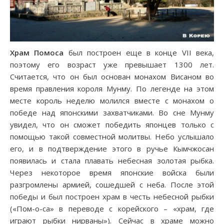
Храм Помоса
был построен еще в конце VII века,
поэтому его возраст уже превышает 1300 лет.
Считается, что он был основан монахом Висаном во
время правления короля Мунму. По легенде на этом
месте король неделю молился вместе с монахом о
победе над японскими захватчиками. Во сне Мунму
увидел, что он сможет победить японцев только с
помощью такой совместной молитвы. Небо услышало
его, и в подтверждение этого в ручье Кымчжосан
появилась и стала плавать небесная золотая рыбка.
Через некоторое время японские войска были
разгромлены армией, сошедшей с неба. После этой
победы и был построен храм в честь небесной рыбки
(«Пом-о-са» в переводе с корейского – «храм, где
играют рыбки нирваны»). Сейчас в храме можно