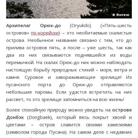
Архипелаг
Орюк-до
(Oryukdo) («Пять-шесть
островов»
по-корейски
) – это необитаемые скалистые
острова. Необычное название связано с тем, что до
прилива островов пять, а после – уже шесть, так как
два из них связываются поднявшейся из воды
перемычкой. На скалах Орюк-до них можно наблюдать
настоящую борьбу природных стихий – моря, ветра и
камня. Суровое и завораживающее зрелище! Из
пусанского порта до Орюк-до отправляются
небольшие паромы. Если удастся встретить на них
рассвет, то это зрелище запомниться на всю жизнь!
Более спокойную природу можно увидеть на
острове
Донбэк
(Dongbaek), который весь покрыт хвоей и
цветами – остров славится своими камелиями
(символом города Пусана). На самом деле с недавних