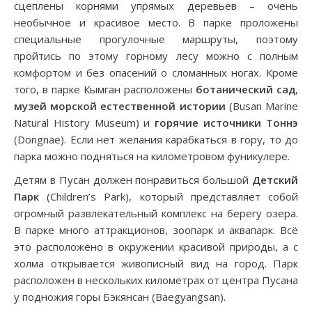
сцеплены корнями упрямых деревьев – очень
необычное и красивое место. В парке проложены
специальные прогулочные маршруты, поэтому
пройтись по этому горному лесу можно с полным
комфортом и без опасений о сломанных ногах. Кроме
того, в парке Кымган расположены
ботанический сад
,
музей морской естественной истории
(Busan Marine
Natural History Museum) и
горячие источники Тоннэ
(Dongnae). Если нет желания карабкаться в гору, то до
парка можно подняться на километровом фуникулере.
Детям в Пусан должен понравиться большой
Детский
Парк
(Children’s Park), который представляет собой
огромный развлекательный комплекс на берегу озера.
В парке много аттракционов, зоопарк и аквапарк. Всё
это расположено в окружении красивой природы, а с
холма открывается живописный вид на город. Парк
расположен в нескольких километрах от центра Пусана
у подножия горы Бэкянсан (Baegyangsan).