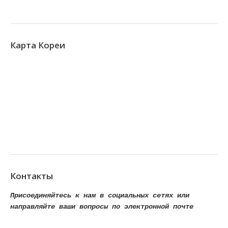
Карта Кореи
Контакты
Присоединяйтесь к нам в социальных сетях или
направляйте ваши вопросы по электронной почте
Find us on:
Facebook
VK