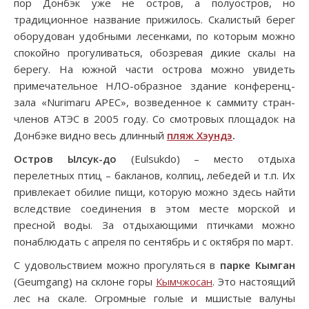
пор Донбэк уже не остров, а полуостров, но
традиционное название прижилось. Скалистый берег
оборудован удобными лесенками, по которым можно
спокойно прогуливаться, обозревая дикие скалы на
берегу. На южной части острова можно увидеть
примечательное НЛО-образное здание конференц-
зала «Nurimaru APEC», возведенное к саммиту стран-
членов АТЭС в 2005 году. Со смотровых площадок на
Донбэке видно весь длинный
пляж Хэундэ
.
Остров Ылсук-до
(Eulsukdo) – место отдыха
перелетных птиц – бакланов, колпиц, лебедей и т.п. Их
привлекает обилие пищи, которую можно здесь найти
вследствие соединения в этом месте морской и
пресной воды. За отдыхающими птичками можно
понаблюдать с апреля по сентябрь и с октября по март.
С удовольствием можно прогуляться в
парке Кымган
(Geumgang) на склоне горы
Кымчжосан
. Это настоящий
лес на скале. Огромные голые и мшистые валуны