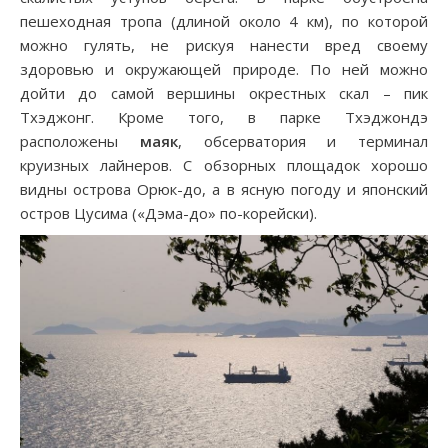
пешеходная тропа (длиной около 4 км), по которой
можно гулять, не рискуя нанести вред своему
здоровью и окружающей природе. По ней можно
дойти до самой вершины окрестных скал – пик
Тхэджонг. Кроме того, в парке Тхэджондэ
расположены
маяк
, обсерватория и терминал
круизных лайнеров. С обзорных площадок хорошо
видны острова Орюк-до, а в ясную погоду и японский
остров Цусима («Дэма-до» по-корейски).