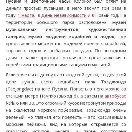
Пусана
и
цветочные часы
. Колокол был отлит на
деньги простых пусанцев, в него звонят три раза в
году:
1 марта
, в
День независимости
и в Новый год. На
территории большого парка расположены
музей
музыкальных инструментов
,
художественная
галерея
,
музей моделей кораблей и лодок
, где
представлено множество моделей военных кораблей,
торговых судов и рыбацких посудин. По выходным
дням в парке проходят различные представления с
корейскими традиционными танцами и музыкой.
Если хочется отдохнуть от людской суеты, то для этой
цели лучше всего подойдет
парк Тхэджондэ
(Taejongdae) на юге Пусана. Попасть в него можно со
станции метро Нампхо (выход 6), а затем на
автобусах
№№ 6 или 30. Это огромный кусок нетронутой природы
на скалистом морском побережье. Тхэджондэ очень
зеленый, но главная его прелесть – это красивейшие
морские пейзажи, вид на которые открывается со
скалистых уступов берега. В парке обустроена