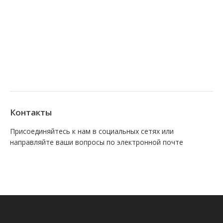
Контакты
Присоединяйтесь к нам в социальных сетях или
направляйте ваши вопросы по электронной почте
Find us on:
Facebook
VK