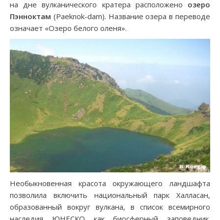
на дне вулканического кратера расположено
озеро
Пэнноктам
(Paeknok-dam). Название озера в переводе
означает «Озеро белого оленя».
Необыкновенная красота окружающего ландшафта
позволила включить национальный парк Халласан,
образованный вокруг вулкана, в список всемирного
наследия ЮНЕСКО как биосферный заповедник.