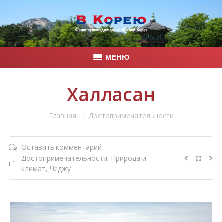
МЕНЮ
Главная
Халласан
Корея
Вы здесь:
Главная
Достопримечательности
Фото
Оставить комментарий
Контакты
Достопримечательности
,
Природа и
климат
,
Чеджу