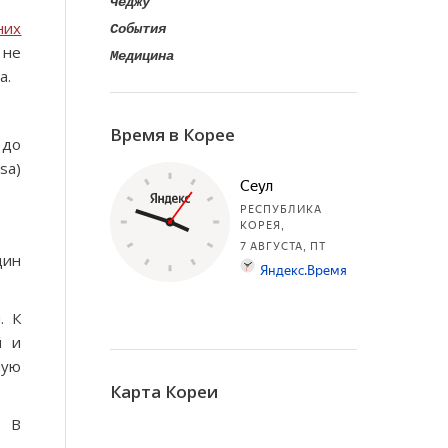
Чеджу
них
События
 не
Медицина
а.
Время в Корее
до
sa)
дин
. К
й и
ную
Карта Кореи
. В