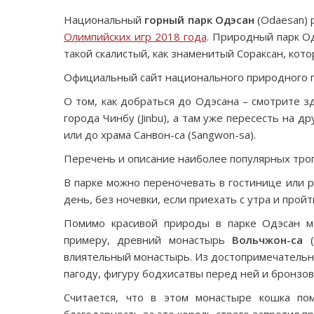
Национальный
горный парк Одэсан
(Odaesan) 
Олимпийских игр 2018 года
. Природный парк Од
такой скалистый, как знаменитый Сораксан, кот
Официальный сайт национального природного пар
О том, как добраться до Одэсана – смотрите з
города Чинбу (Jinbu), а там уже пересесть на д
или до храма Санвон-са (Sangwon-sa).
Перечень и описание наиболее популярных троп 
В парке можно переночевать в гостинице или р
день, без ночевки, если приехать с утра и прой
Помимо красивой природы в парке Одэсан м
примеру, древний монастырь
Вольчжон-са
(
влиятельный монастырь. Из достопримечатель
пагоду, фигуру бодхисатвы перед ней и бронзовы
Считается, что в этом монастыре кошка по