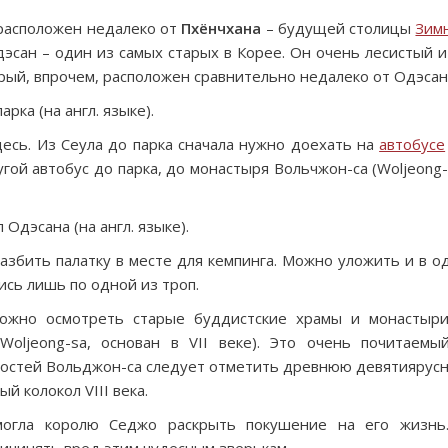
расположен недалеко от
Пхёнчхана
– будущей столицы
Зим
эсан – один из самых старых в Корее. Он очень лесистый и
орый, впрочем, расположен сравнительно недалеко от Одэсан
ка (на англ. языке).
десь. Из Сеула до парка сначала нужно доехать на
автобусе
ругой автобус до парка, до монастыря Вольчжон-са (Woljeong-
Одэсана (на англ. языке).
азбить палатку в месте для кемпинга. Можно уложить и в о
тись лишь по одной из троп.
ожно осмотреть старые буддистские храмы и монастыри
Woljeong-sa, основан в VII веке). Это очень почитаемы
ностей Вольджон-са следует отметить древнюю девятиярус
й колокол VIII века.
могла королю Седжо раскрыть покушение на его жизнь