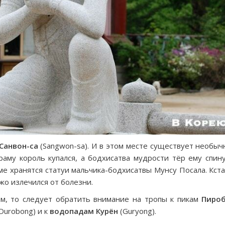
Санвон-са
(Sangwon-sa). И в этом месте существует необыч
аму король купался, а бодхисатва мудрости тёр ему спину
е хранятся статуи мальчика-бодхисатвы Мунсу Посала. Кста
жо излечился от болезни.
ам, то следует обратить внимание на тропы к пикам
Пиро
Durobong) и к
водопадам Курён
(Guryong).