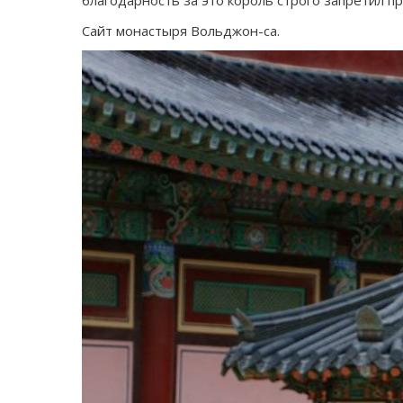
благодарность за это король строго запретил п
Сайт монастыря Вольджон-са.