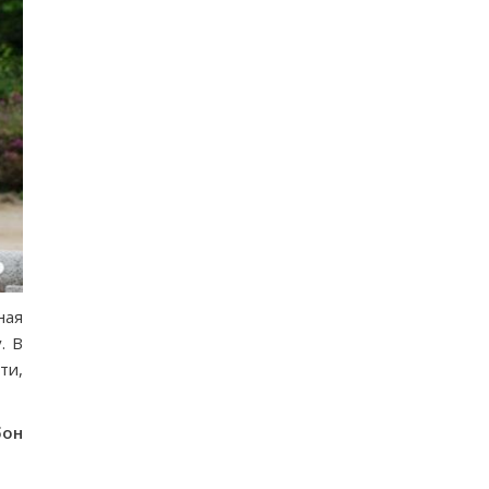
ная
. В
ти,
бон