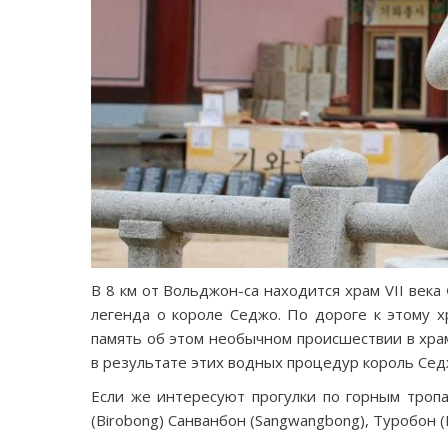
В 8 км от Вольджон-са находится храм VII века
легенда о короле Седжо. По дороге к этому хр
память об этом необычном происшествии в храм
в результате этих водных процедур король Сед
Если же интересуют прогулки по горным троп
(Birobong) Санванбон (Sangwangbong), Туробон (